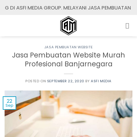
Skip
I MEDIA GROUP. MELAYANI JASA PEMBUATAN / REDESIGN 
to
content
JASA PEMBUATAN WEBSITE
Jasa Pembuatan Website Murah
Profesional Banjarnegara
POSTED ON
SEPTEMBER 22, 2020
BY
ASFI MEDIA
22
Sep