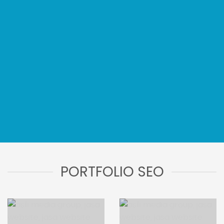
Consumer
Perseption
Persepsi konsumen adalah bahwa
semakin tinggi peringkat situs Web
dalam mesin pencari Semakin Baik
Effective
Strategy
SEO memungkinkan Anda untuk memilih
frasa kata kunci untuk pencarian yang
dilakukan oleh pelanggan
PORTFOLIO SEO