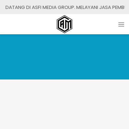
Skip
NG DI ASFI MEDIA GROUP. MELAYANI JASA PEMBUATAN / R
to
content
SEO SERVICE