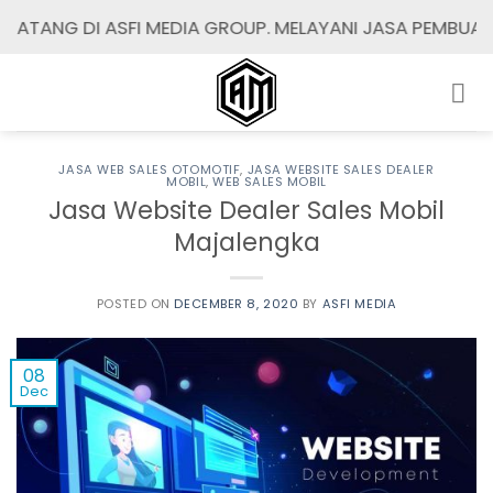
Skip
 DI ASFI MEDIA GROUP. MELAYANI JASA PEMBUATAN / RED
to
content
JASA WEB SALES OTOMOTIF
,
JASA WEBSITE SALES DEALER
MOBIL
,
WEB SALES MOBIL
Jasa Website Dealer Sales Mobil
Majalengka
POSTED ON
DECEMBER 8, 2020
BY
ASFI MEDIA
08
Dec